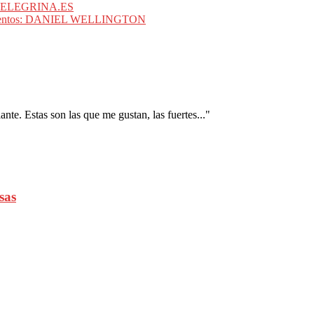
no? ELEGRINA.ES
 momentos: DANIEL WELLINGTON
nte. Estas son las que me gustan, las fuertes..."
sas