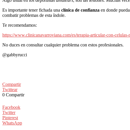
Algo usual en los deportistas
amateurs
, son las lesiones. Muchas ve
Es importante tener fichada una
clínica de confianza
en donde puedas 
combatir problemas de esta índole.
Te recomendamos:
https://www.clinicanavarroviana.com/es/terapia-articular-con-celulas
No duces en consultar cualquier problema con estos profesionales.
@gabbyrucci
Compartir
Twittear
0
Compartir
Facebook
Twitter
Pinterest
WhatsApp