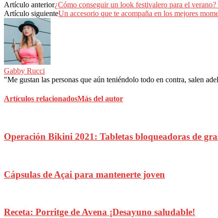
Artículo anterior
¿Cómo conseguir un look festivalero para el vera
Artículo siguiente
Un accesorio que te acompaña en los mejores
Gabby Rucci
"Me gustan las personas que aún teniéndolo todo en contra, salen adela
Artículos relacionados
Más del autor
Operación Bikini 2021: Tabletas bloqueadoras de gra
Cápsulas de Açai para mantenerte joven
Receta: Porritge de Avena ¡Desayuno saludable!