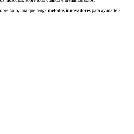
os músculos, sobre todo cuando entrenamos solos.
 Sobre todo, una que tenga
métodos innovadores
para ayudarte a