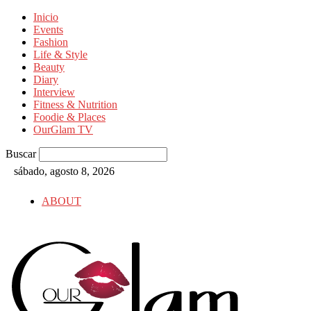
Inicio
Events
Fashion
Life & Style
Beauty
Diary
Interview
Fitness & Nutrition
Foodie & Places
OurGlam TV
Buscar
sábado, agosto 8, 2026
ABOUT