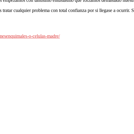
ces empezamos con tantísimo entusiasmo que forzamos demasiado nuestr
tratar cualquier problema con total confianza por si llegase a ocurrir.
-mesenquimales-o-celulas-madre/