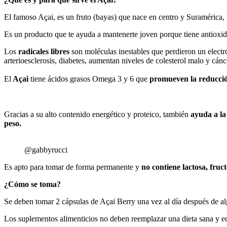
El famoso Açai, es un fruto (bayas) que nace en centro y Suramérica
Es un producto que te ayuda a mantenerte joven porque tiene antioxida
Los
radicales libres
son moléculas inestables que perdieron un elect
arterioesclerosis, diabetes, aumentan niveles de colesterol malo y cánc
El
Açai
tiene ácidos grasos Omega 3 y 6 que
promueven la reducción 
Gracias a su alto contenido energético y proteico, también
ayuda a la
peso.
@gabbyrucci
Es apto para tomar de forma permanente y
no contiene lactosa, fruct
¿Cómo se toma?
Se deben tomar 2 cápsulas de Açai Berry una vez al día después de 
Los suplementos alimenticios no deben reemplazar una dieta sana y eq