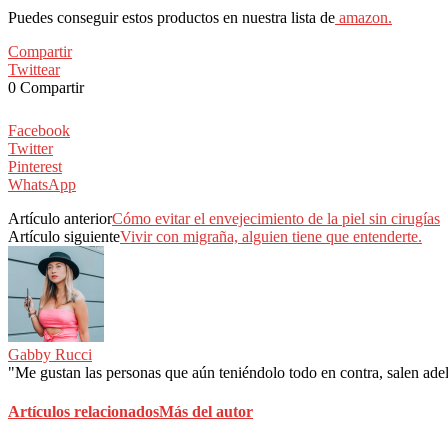
Puedes conseguir estos productos en nuestra lista de
amazon.
Compartir
Twittear
0
Compartir
Facebook
Twitter
Pinterest
WhatsApp
Artículo anterior
Cómo evitar el envejecimiento de la piel sin cirugías
Artículo siguiente
Vivir con migraña, alguien tiene que entenderte.
Gabby Rucci
"Me gustan las personas que aún teniéndolo todo en contra, salen adela
Artículos relacionados
Más del autor