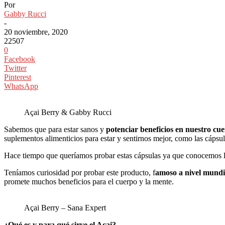
Por
Gabby Rucci
-
20 noviembre, 2020
22507
0
Facebook
Twitter
Pinterest
WhatsApp
Açai Berry & Gabby Rucci
Sabemos que para estar sanos y
potenciar beneficios en nuestro cu
suplementos alimenticios para estar y sentirnos mejor, como las cápsu
Hace tiempo que queríamos probar estas cápsulas ya que conocemos 
Teníamos curiosidad por probar este producto, f
amoso a nivel mund
promete muchos beneficios para el cuerpo y la mente.
Açai Berry – Sana Expert
¿Qué es y para qué sirve el Açai?