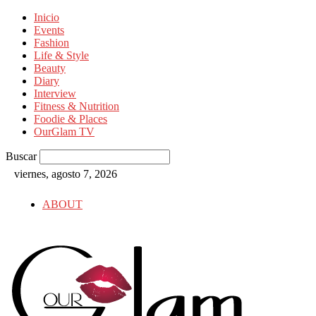
Inicio
Events
Fashion
Life & Style
Beauty
Diary
Interview
Fitness & Nutrition
Foodie & Places
OurGlam TV
Buscar
viernes, agosto 7, 2026
ABOUT