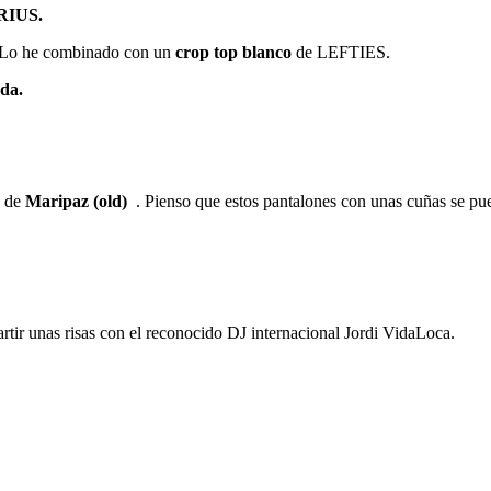
IUS.
a. Lo he combinado con un
crop top blanco
de LEFTIES.
ada.
s de
Maripaz (old)
. Pienso que estos pantalones con unas cuñas se pue
ir unas risas con el reconocido DJ internacional Jordi VidaLoca.