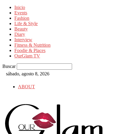
Inicio
Events
Fashion
Life & Style
Beauty
Diary
Interview
Fitness & Nutrition
Foodie & Places
OurGlam TV
Buscar
sábado, agosto 8, 2026
ABOUT