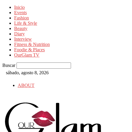
Inicio
Events
Fashion
Life & Style
Beauty
Diary
Interview
Fitness & Nutrition
Foodie & Places
OurGlam TV
Buscar
sábado, agosto 8, 2026
ABOUT