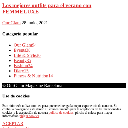
Los mejores outfits para el verano con
FEMMELUXE
Our Glam
28 junio, 2021
Categoría popular
Our Glam
94
Events
38
Life & Style
36
Beauty
35
Fashion
34
Diary
15
Fitness & Nutrition
14
© OurGlam Magazine Barcelona
Uso de cookies
Este sitio web utiliza cookies para que usted tenga la mejor experiencia de usuario. Si
continúa navegando está dando su consentimiento para la aceptación de las mencionadas
cookies y la aceptación de nuestra
política de cookies
, pinche el enlace para mayor
información.
plugin cookies
ACEPTAR