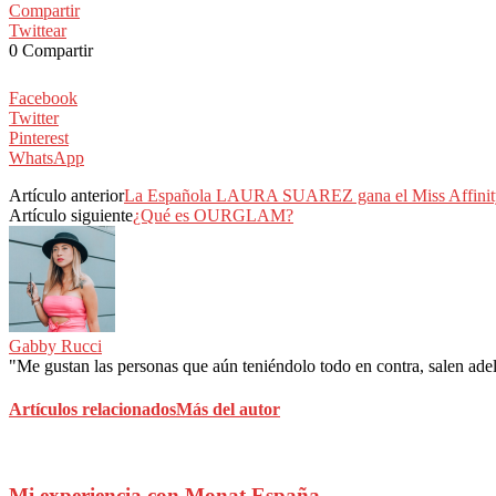
Compartir
Twittear
0
Compartir
Facebook
Twitter
Pinterest
WhatsApp
Artículo anterior
La Española LAURA SUAREZ gana el Miss Affinity 
Artículo siguiente
¿Qué es OURGLAM?
Gabby Rucci
"Me gustan las personas que aún teniéndolo todo en contra, salen adela
Artículos relacionados
Más del autor
Mi experiencia con Monat España