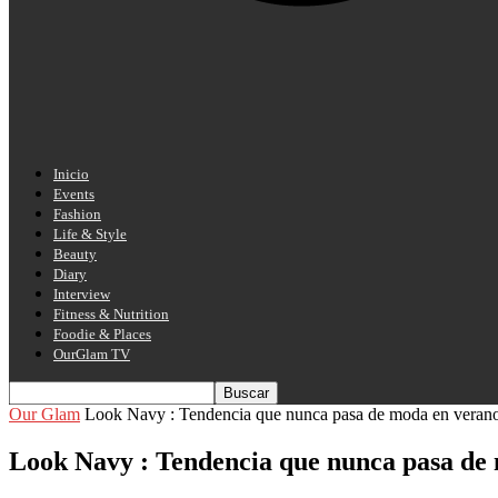
Inicio
Events
Fashion
Life & Style
Beauty
Diary
Interview
Fitness & Nutrition
Foodie & Places
OurGlam TV
Our Glam
Look Navy : Tendencia que nunca pasa de moda en veran
Look Navy : Tendencia que nunca pasa de