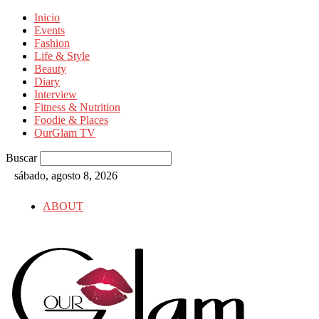
Inicio
Events
Fashion
Life & Style
Beauty
Diary
Interview
Fitness & Nutrition
Foodie & Places
OurGlam TV
Buscar
sábado, agosto 8, 2026
ABOUT