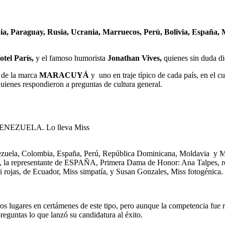
a, Paraguay, Rusia, Ucrania, Marruecos, Perú, Bolivia, España,
otel París,
y el famoso humorista
Jonathan Vives,
quienes sin duda die
s de la marca
MARACUYÁ
y uno en traje típico de cada país, en el cu
 quienes respondieron a preguntas de cultura general.
de VENEZUELA. Lo lleva Miss
 Venezuela, Colombia, España, Perú, República Dominicana, Moldavia y 
 representante de ESPAÑA, Primera Dama de Honor: Ana Talpes, r
as, de Ecuador, Miss simpatía, y Susan Gonzales, Miss fotogénica.
os lugares en certámenes de este tipo, pero aunque la competencia fue 
reguntas lo que lanzó su candidatura al éxito.