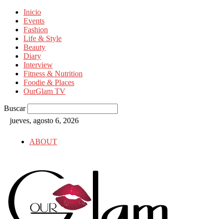
Inicio
Events
Fashion
Life & Style
Beauty
Diary
Interview
Fitness & Nutrition
Foodie & Places
OurGlam TV
Buscar
jueves, agosto 6, 2026
ABOUT