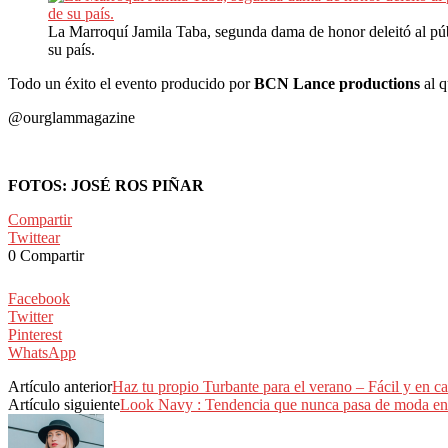
La Marroquí Jamila Taba, segunda dama de honor deleitó al púb
su país.
Todo un éxito el evento producido por
BCN Lance productions
al q
@ourglammagazine
FOTOS: JOSÉ ROS PIÑAR
Compartir
Twittear
0
Compartir
Facebook
Twitter
Pinterest
WhatsApp
Artículo anterior
Haz tu propio Turbante para el verano – Fácil y en ca
Artículo siguiente
Look Navy : Tendencia que nunca pasa de moda en