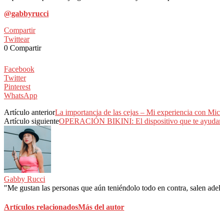
@gabbyrucci
Compartir
Twittear
0
Compartir
Facebook
Twitter
Pinterest
WhatsApp
Artículo anterior
La importancia de las cejas – Mi experiencia c
Artículo siguiente
OPERACIÓN BIKINI: El dispositivo que te ayudará
Gabby Rucci
"Me gustan las personas que aún teniéndolo todo en contra, salen adela
Artículos relacionados
Más del autor