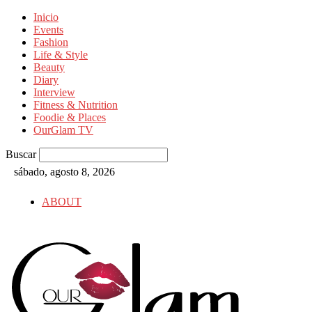
Inicio
Events
Fashion
Life & Style
Beauty
Diary
Interview
Fitness & Nutrition
Foodie & Places
OurGlam TV
Buscar
sábado, agosto 8, 2026
ABOUT