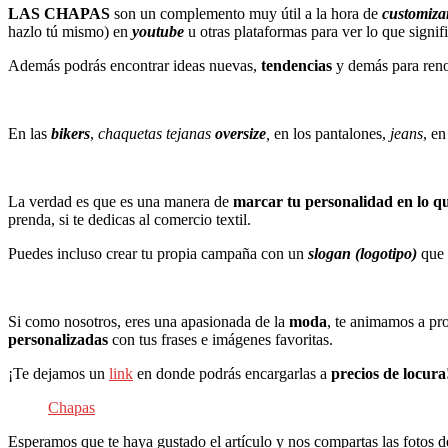
LAS CHAPAS
son un complemento muy útil a la hora de
customiza
hazlo tú mismo) en
youtube
u otras plataformas para ver lo que signi
Además podrás encontrar ideas nuevas,
tendencias
y demás para reno
En las
bikers
,
chaquetas tejanas
oversize
,
en los pantalones,
jeans
, e
La verdad es que es una manera de
marcar tu personalidad en lo qu
prenda, si te dedicas al comercio textil.
Puedes incluso crear tu propia campaña con un
slogan (logotipo)
que 
Si como nosotros, eres una apasionada de la
moda
, te animamos a pro
personalizadas
con tus frases e imágenes favoritas.
¡Te dejamos un
link
en donde podrás encargarlas a
precios de locura
Chapas
Esperamos que te haya gustado el artículo y nos compartas las fotos d