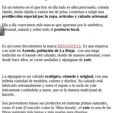
En un entorno en el que hoy en día todo es ultra procesado, comida
rápida, moda rápida y vamos tan de prisa, comienza a surgir una
predilección especial por la ropa, artículos y calzado artesanal.
Día a día conocemos más marcas que apuestan por lo auténtico,
artesanal, natural y sobre todo el
producto local.
@gabbyrucci
Es así como descubrimos la marca
RIOJANITAS
. Es una empresa
con sede en
Arnedo, población de La Rioja
, con una larga
tradición en el mundo del calzado, donde de manera artesanal, como
desde hace años, se crean sandalias y alpargatas de
yute
.
La alpargata es un calzado
ecológico, cómodo y original
, con una
infinita variedad de modelos, colores y diseños. Su calzado está
fabricado artesanalmente y unen el zapato a la suela de yute
únicamente cosiéndolo a mano, que es la manera tradicional de
hacerlo.
Sus proveedores basan sus productos en materias primas naturales,
como el yute (Conocido como la ‘fibra dorada’, el
yute
es una de las
fibras naturales más largas y más usadas para diversas