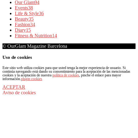
Our Glam
94
Events
38
Life & Style
36
Beauty
35
Fashion
34
Diary
15
Fitness & Nutrition
14
© OurGlam Magazine Barcelona
Uso de cookies
Este sitio web utiliza cookies para que usted tenga la mejor experiencia de usuario. Si
continúa navegando está dando su consentimiento para la aceptación de las mencionadas
cookies y la aceptación de nuestra
política de cookies
, pinche el enlace para mayor
información.
plugin cookies
ACEPTAR
Aviso de cookies