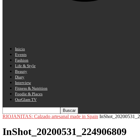
Inicio
Events
Fashion
Life & Style
Beauty
Diary
Interview
Fitness & Nutrition
Foodie & Places
OurGlam TV
RIOJANITAS: Calzado artesanal made in Spain
InShot_20200531_
InShot_20200531_224906809