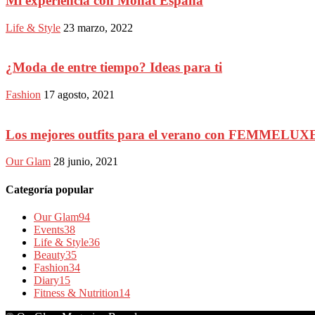
Mi experiencia con Monat España
Life & Style
23 marzo, 2022
¿Moda de entre tiempo? Ideas para ti
Fashion
17 agosto, 2021
Los mejores outfits para el verano con FEMMELUX
Our Glam
28 junio, 2021
Categoría popular
Our Glam
94
Events
38
Life & Style
36
Beauty
35
Fashion
34
Diary
15
Fitness & Nutrition
14