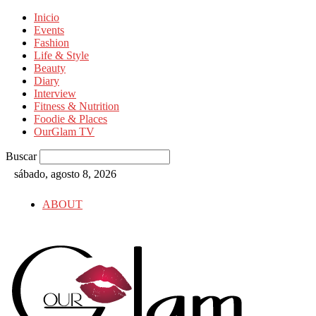
Inicio
Events
Fashion
Life & Style
Beauty
Diary
Interview
Fitness & Nutrition
Foodie & Places
OurGlam TV
Buscar
sábado, agosto 8, 2026
ABOUT