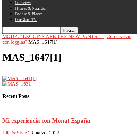
Interview
Fitness & Nutrition
Foodie & Places
OurGlam TV
MODA: “LEGGINS ARE THE NEW PANTS” – ¿Como vestir
con leggins?
MAS_1647[1]
MAS_1647[1]
Recent Posts
Mi experiencia con Monat España
Life & Style
23 marzo, 2022