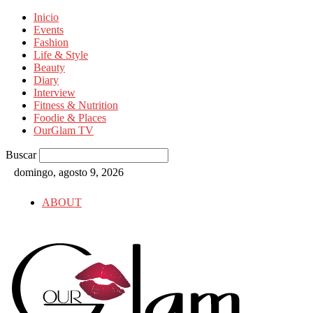
Inicio
Events
Fashion
Life & Style
Beauty
Diary
Interview
Fitness & Nutrition
Foodie & Places
OurGlam TV
Buscar
domingo, agosto 9, 2026
ABOUT