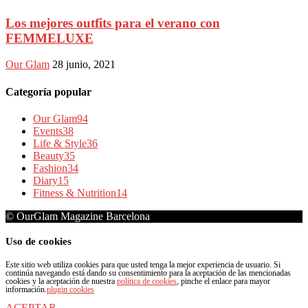
Los mejores outfits para el verano con
FEMMELUXE
Our Glam
28 junio, 2021
Categoría popular
Our Glam
94
Events
38
Life & Style
36
Beauty
35
Fashion
34
Diary
15
Fitness & Nutrition
14
© OurGlam Magazine Barcelona
Uso de cookies
Este sitio web utiliza cookies para que usted tenga la mejor experiencia de usuario. Si
continúa navegando está dando su consentimiento para la aceptación de las mencionadas
cookies y la aceptación de nuestra
política de cookies
, pinche el enlace para mayor
información.
plugin cookies
ACEPTAR