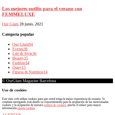
Los mejores outfits para el verano con
FEMMELUXE
Our Glam
28 junio, 2021
Categoría popular
Our Glam
94
Events
38
Life & Style
36
Beauty
35
Fashion
34
Diary
15
Fitness & Nutrition
14
© OurGlam Magazine Barcelona
Uso de cookies
Este sitio web utiliza cookies para que usted tenga la mejor experiencia de usuario. Si
continúa navegando está dando su consentimiento para la aceptación de las mencionadas
cookies y la aceptación de nuestra
política de cookies
, pinche el enlace para mayor
información.
plugin cookies
ACEPTAR