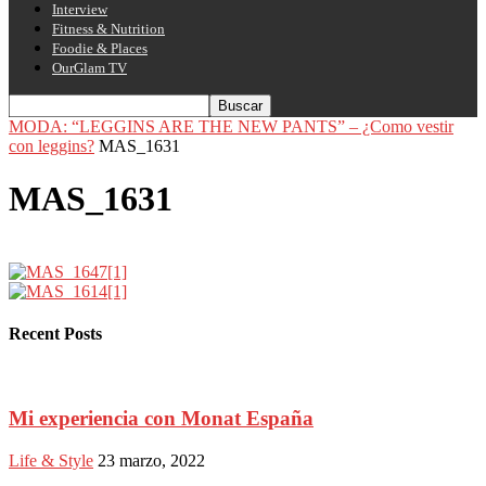
Interview
Fitness & Nutrition
Foodie & Places
OurGlam TV
MODA: “LEGGINS ARE THE NEW PANTS” – ¿Como vestir
con leggins?
MAS_1631
MAS_1631
Recent Posts
Mi experiencia con Monat España
Life & Style
23 marzo, 2022