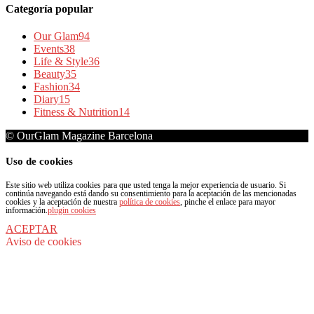
Categoría popular
Our Glam
94
Events
38
Life & Style
36
Beauty
35
Fashion
34
Diary
15
Fitness & Nutrition
14
© OurGlam Magazine Barcelona
Uso de cookies
Este sitio web utiliza cookies para que usted tenga la mejor experiencia de usuario. Si
continúa navegando está dando su consentimiento para la aceptación de las mencionadas
cookies y la aceptación de nuestra
política de cookies
, pinche el enlace para mayor
información.
plugin cookies
ACEPTAR
Aviso de cookies