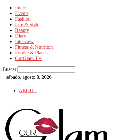
Inicio
Events
Fashion
Life & Style
Beauty
Diary
Interview
Fitness & Nutrition
Foodie & Places
OurGlam TV
Buscar
sábado, agosto 8, 2026
ABOUT