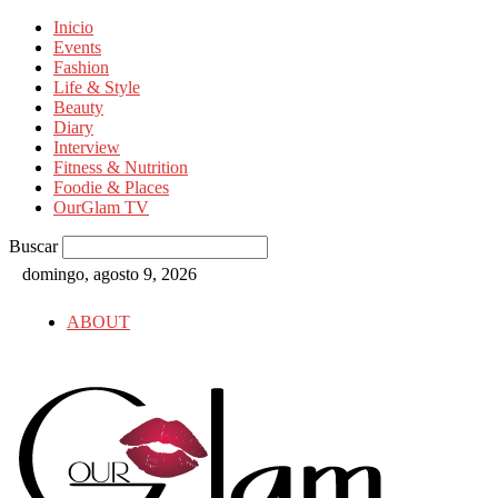
Inicio
Events
Fashion
Life & Style
Beauty
Diary
Interview
Fitness & Nutrition
Foodie & Places
OurGlam TV
Buscar
domingo, agosto 9, 2026
ABOUT