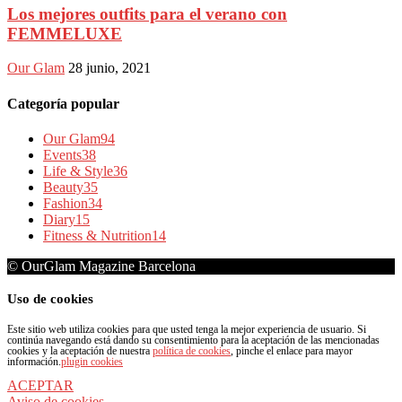
Los mejores outfits para el verano con
FEMMELUXE
Our Glam
28 junio, 2021
Categoría popular
Our Glam
94
Events
38
Life & Style
36
Beauty
35
Fashion
34
Diary
15
Fitness & Nutrition
14
© OurGlam Magazine Barcelona
Uso de cookies
Este sitio web utiliza cookies para que usted tenga la mejor experiencia de usuario. Si
continúa navegando está dando su consentimiento para la aceptación de las mencionadas
cookies y la aceptación de nuestra
política de cookies
, pinche el enlace para mayor
información.
plugin cookies
ACEPTAR
Aviso de cookies