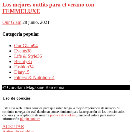
Los mejores outfits para el verano con
FEMMELUXE
Our Glam
28 junio, 2021
Categoría popular
Our Glam
94
Events
38
Life & Style
36
Beauty
35
Fashion
34
Diary
15
Fitness & Nutrition
14
© OurGlam Magazine Barcelona
Uso de cookies
Este sitio web utiliza cookies para que usted tenga la mejor experiencia de usuario. Si
continúa navegando está dando su consentimiento para la aceptación de las mencionadas
cookies y la aceptación de nuestra
política de cookies
, pinche el enlace para mayor
información.
plugin cookies
ACEPTAR
Aviso de cookies