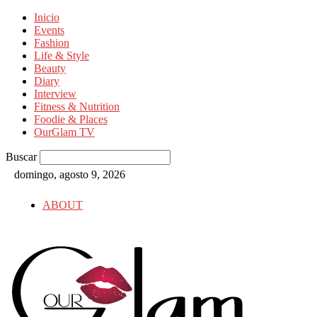
Inicio
Events
Fashion
Life & Style
Beauty
Diary
Interview
Fitness & Nutrition
Foodie & Places
OurGlam TV
Buscar
domingo, agosto 9, 2026
ABOUT