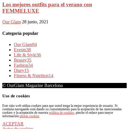
Los mejores outfits para el verano con
FEMMELUXE
Our Glam
28 junio, 2021
Categoría popular
Our Glam
94
Events
38
Life & Style
36
Beauty
35
Fashion
34
Diary
15
Fitness & Nutrition
14
© OurGlam Magazine Barcelona
Uso de cookies
Este sitio web utiliza cookies para que usted tenga la mejor experiencia de usuario. Si
continúa navegando está dando su consentimiento para la aceptación de las mencionadas
cookies y la aceptación de nuestra
política de cookies
, pinche el enlace para mayor
información.
plugin cookies
ACEPTAR
Aviso de cookies