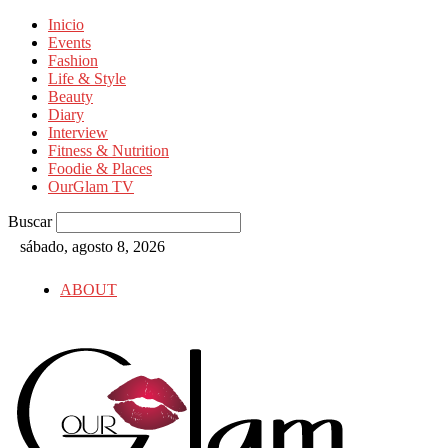
Inicio
Events
Fashion
Life & Style
Beauty
Diary
Interview
Fitness & Nutrition
Foodie & Places
OurGlam TV
Buscar
sábado, agosto 8, 2026
ABOUT