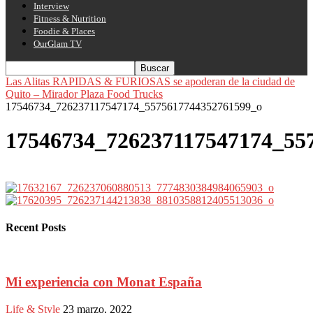
Interview
Fitness & Nutrition
Foodie & Places
OurGlam TV
Las Alitas RAPIDAS & FURIOSAS se apoderan de la ciudad de
Quito – Mirador Plaza Food Trucks
17546734_726237117547174_5575617744352761599_o
17546734_726237117547174_55
Recent Posts
Mi experiencia con Monat España
Life & Style
23 marzo, 2022