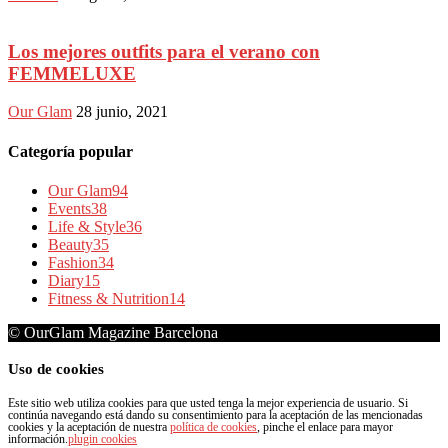
Los mejores outfits para el verano con
FEMMELUXE
Our Glam
28 junio, 2021
Categoría popular
Our Glam
94
Events
38
Life & Style
36
Beauty
35
Fashion
34
Diary
15
Fitness & Nutrition
14
© OurGlam Magazine Barcelona
Uso de cookies
Este sitio web utiliza cookies para que usted tenga la mejor experiencia de usuario. Si
continúa navegando está dando su consentimiento para la aceptación de las mencionadas
cookies y la aceptación de nuestra
política de cookies
, pinche el enlace para mayor
información.
plugin cookies