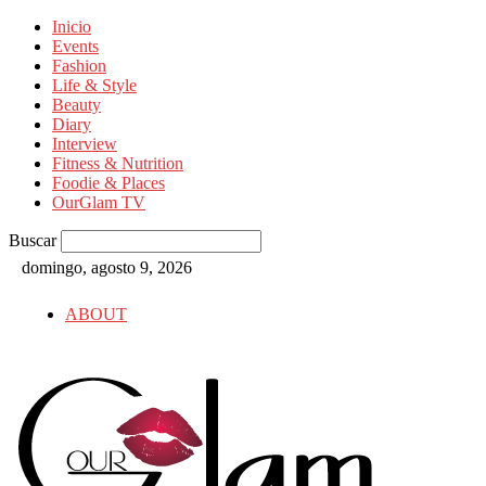
Inicio
Events
Fashion
Life & Style
Beauty
Diary
Interview
Fitness & Nutrition
Foodie & Places
OurGlam TV
Buscar
domingo, agosto 9, 2026
ABOUT