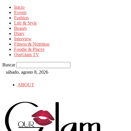
Inicio
Events
Fashion
Life & Style
Beauty
Diary
Interview
Fitness & Nutrition
Foodie & Places
OurGlam TV
Buscar
sábado, agosto 8, 2026
ABOUT