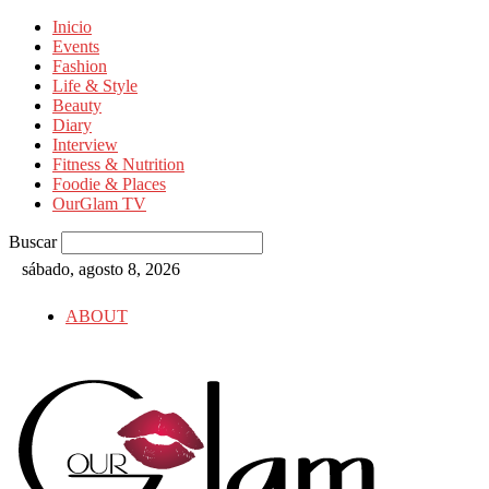
Inicio
Events
Fashion
Life & Style
Beauty
Diary
Interview
Fitness & Nutrition
Foodie & Places
OurGlam TV
Buscar
sábado, agosto 8, 2026
ABOUT