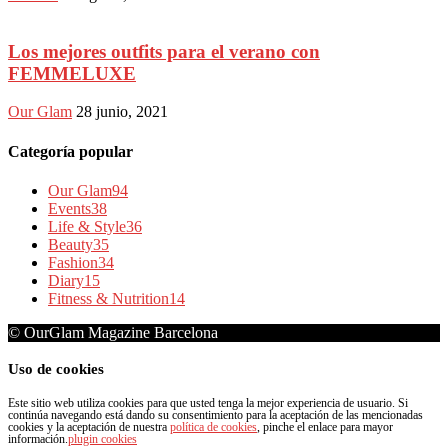
Los mejores outfits para el verano con
FEMMELUXE
Our Glam
28 junio, 2021
Categoría popular
Our Glam
94
Events
38
Life & Style
36
Beauty
35
Fashion
34
Diary
15
Fitness & Nutrition
14
© OurGlam Magazine Barcelona
Uso de cookies
Este sitio web utiliza cookies para que usted tenga la mejor experiencia de usuario. Si
continúa navegando está dando su consentimiento para la aceptación de las mencionadas
cookies y la aceptación de nuestra
política de cookies
, pinche el enlace para mayor
información.
plugin cookies