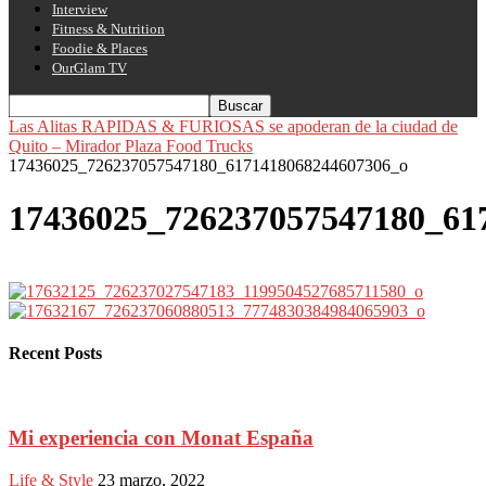
Interview
Fitness & Nutrition
Foodie & Places
OurGlam TV
Las Alitas RAPIDAS & FURIOSAS se apoderan de la ciudad de
Quito – Mirador Plaza Food Trucks
17436025_726237057547180_6171418068244607306_o
17436025_726237057547180_61
Recent Posts
Mi experiencia con Monat España
Life & Style
23 marzo, 2022