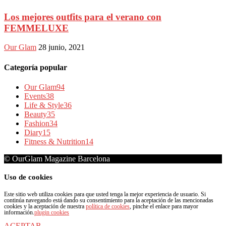
Los mejores outfits para el verano con
FEMMELUXE
Our Glam
28 junio, 2021
Categoría popular
Our Glam
94
Events
38
Life & Style
36
Beauty
35
Fashion
34
Diary
15
Fitness & Nutrition
14
© OurGlam Magazine Barcelona
Uso de cookies
Este sitio web utiliza cookies para que usted tenga la mejor experiencia de usuario. Si
continúa navegando está dando su consentimiento para la aceptación de las mencionadas
cookies y la aceptación de nuestra
política de cookies
, pinche el enlace para mayor
información.
plugin cookies
ACEPTAR