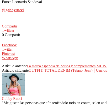
Fotos: Leonardo Sandoval
@gabbyrucci
Compartir
Twittear
0
Compartir
Facebook
Twitter
Pinterest
WhatsApp
Artículo anterior
La marca española de bolsos y complementos MHIS
Artículo siguiente
OUTFIT: TOTAL DENIM (Tejano, Jean) │Una opc
Gabby Rucci
"Me gustan las personas que aún teniéndolo todo en contra, salen adela