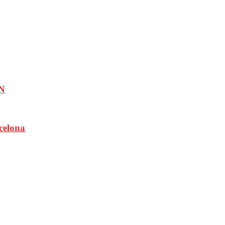
CN
celona