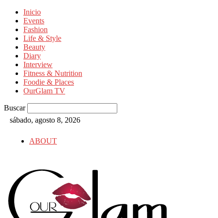
Inicio
Events
Fashion
Life & Style
Beauty
Diary
Interview
Fitness & Nutrition
Foodie & Places
OurGlam TV
Buscar
sábado, agosto 8, 2026
ABOUT