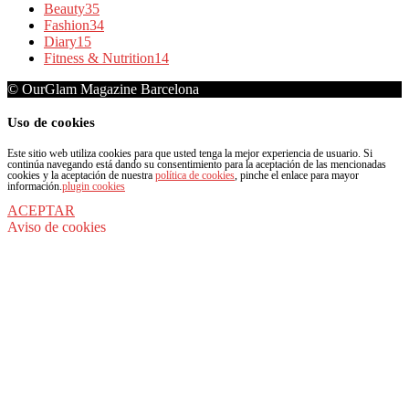
Beauty
35
Fashion
34
Diary
15
Fitness & Nutrition
14
© OurGlam Magazine Barcelona
Uso de cookies
Este sitio web utiliza cookies para que usted tenga la mejor experiencia de usuario. Si
continúa navegando está dando su consentimiento para la aceptación de las mencionadas
cookies y la aceptación de nuestra
política de cookies
, pinche el enlace para mayor
información.
plugin cookies
ACEPTAR
Aviso de cookies