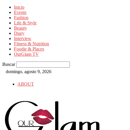
Inicio
Events
Fashion
Life & Style
Beauty
Diary
Interview
Fitness & Nutrition
Foodie & Places
OurGlam TV
Buscar
domingo, agosto 9, 2026
ABOUT