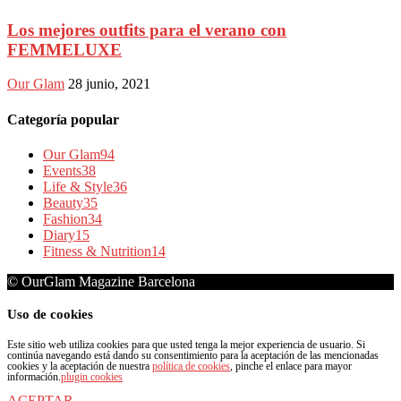
Los mejores outfits para el verano con
FEMMELUXE
Our Glam
28 junio, 2021
Categoría popular
Our Glam
94
Events
38
Life & Style
36
Beauty
35
Fashion
34
Diary
15
Fitness & Nutrition
14
© OurGlam Magazine Barcelona
Uso de cookies
Este sitio web utiliza cookies para que usted tenga la mejor experiencia de usuario. Si
continúa navegando está dando su consentimiento para la aceptación de las mencionadas
cookies y la aceptación de nuestra
política de cookies
, pinche el enlace para mayor
información.
plugin cookies
ACEPTAR