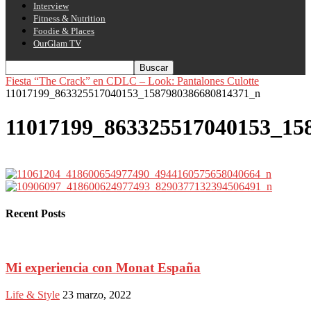
Interview
Fitness & Nutrition
Foodie & Places
OurGlam TV
Fiesta “The Crack” en CDLC – Look: Pantalones Culotte
11017199_863325517040153_1587980386680814371_n
11017199_863325517040153_15
Recent Posts
Mi experiencia con Monat España
Life & Style
23 marzo, 2022