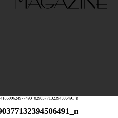
_418600624977493_8290377132394506491_n
90377132394506491_n