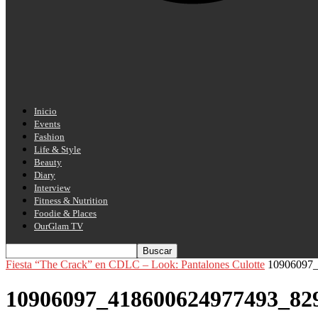
Inicio
Events
Fashion
Life & Style
Beauty
Diary
Interview
Fitness & Nutrition
Foodie & Places
OurGlam TV
Fiesta “The Crack” en CDLC – Look: Pantalones Culotte
10906097
10906097_418600624977493_82