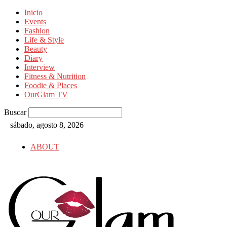
Inicio
Events
Fashion
Life & Style
Beauty
Diary
Interview
Fitness & Nutrition
Foodie & Places
OurGlam TV
Buscar
sábado, agosto 8, 2026
ABOUT