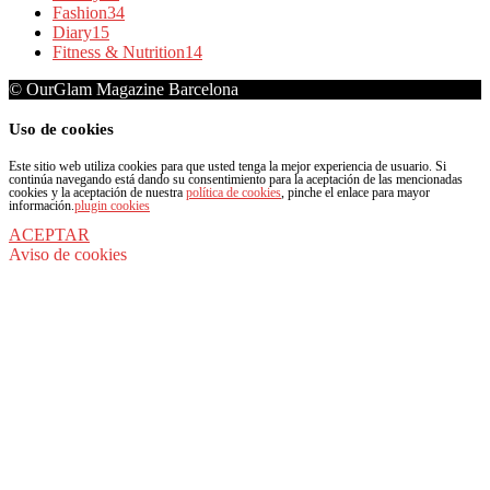
Fashion
34
Diary
15
Fitness & Nutrition
14
© OurGlam Magazine Barcelona
Uso de cookies
Este sitio web utiliza cookies para que usted tenga la mejor experiencia de usuario. Si
continúa navegando está dando su consentimiento para la aceptación de las mencionadas
cookies y la aceptación de nuestra
política de cookies
, pinche el enlace para mayor
información.
plugin cookies
ACEPTAR
Aviso de cookies