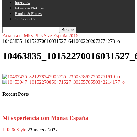
Interview
Fitness & Nutrition
Foodie & Places
OurGlam TV
Arranca el Miss Plus Size España 2016
10463835_10152270016031527_6410002202072774273_o
10463835_10152270016031527_
Recent Posts
Mi experiencia con Monat España
Life & Style
23 marzo, 2022