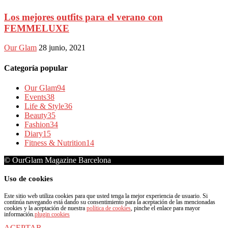
Los mejores outfits para el verano con
FEMMELUXE
Our Glam
28 junio, 2021
Categoría popular
Our Glam
94
Events
38
Life & Style
36
Beauty
35
Fashion
34
Diary
15
Fitness & Nutrition
14
© OurGlam Magazine Barcelona
Uso de cookies
Este sitio web utiliza cookies para que usted tenga la mejor experiencia de usuario. Si
continúa navegando está dando su consentimiento para la aceptación de las mencionadas
cookies y la aceptación de nuestra
política de cookies
, pinche el enlace para mayor
información.
plugin cookies
ACEPTAR