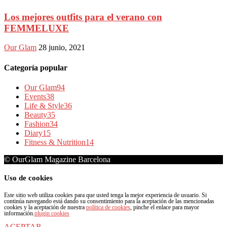
Los mejores outfits para el verano con
FEMMELUXE
Our Glam
28 junio, 2021
Categoría popular
Our Glam
94
Events
38
Life & Style
36
Beauty
35
Fashion
34
Diary
15
Fitness & Nutrition
14
© OurGlam Magazine Barcelona
Uso de cookies
Este sitio web utiliza cookies para que usted tenga la mejor experiencia de usuario. Si
continúa navegando está dando su consentimiento para la aceptación de las mencionadas
cookies y la aceptación de nuestra
política de cookies
, pinche el enlace para mayor
información.
plugin cookies
ACEPTAR