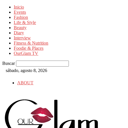
Inicio
Events
Fashion
Life & Style
Beauty
Diary
Interview
Fitness & Nutrition
Foodie & Places
OurGlam TV
Buscar
sábado, agosto 8, 2026
ABOUT