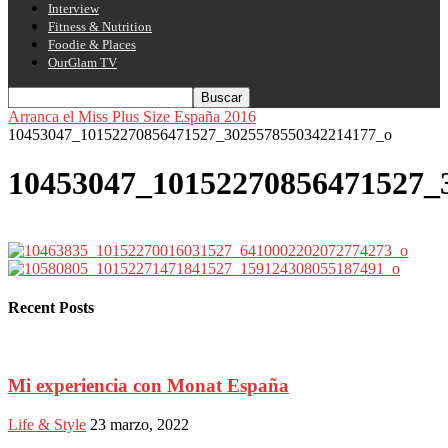
Interview
Fitness & Nutrition
Foodie & Places
OurGlam TV
Arranca el Miss Plus Size España 2016
10453047_10152270856471527_3025578550342214177_o
10453047_10152270856471527_
Recent Posts
Mi experiencia con Monat España
Life & Style
23 marzo, 2022