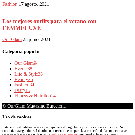
Fashion
17 agosto, 2021
Los mejores outfits para el verano con
FEMMELUXE
Our Glam
28 junio, 2021
Categoría popular
Our Glam
94
Events
38
Life & Style
36
Beauty
35
Fashion
34
Diary
15
Fitness & Nutrition
14
© OurGlam Magazine Barcelona
Uso de cookies
Este sitio web utiliza cookies para que usted tenga la mejor experiencia de usuario. Si
continúa navegando está dando su consentimiento para la aceptación de las mencionadas
cookies y la aceptación de nuestra
política de cookies
, pinche el enlace para mayor