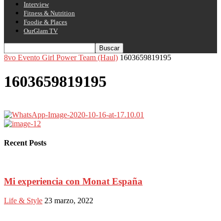
Interview
Fitness & Nutrition
Foodie & Places
OurGlam TV
8vo Evento Girl Power Team (Haul)
1603659819195
1603659819195
Recent Posts
Mi experiencia con Monat España
Life & Style
23 marzo, 2022