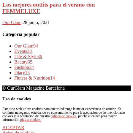
Los mejores outfits para el verano con
FEMMELUXE
Our Glam
28 junio, 2021
Categoría popular
Our Glam
94
Events
38
Life & Style
36
Beauty
35
Fashion
34
Diary
15
Fitness & Nutrition
14
© OurGlam Magazine Barcelona
Uso de cookies
Este sitio web utiliza cookies para que usted tenga la mejor experiencia de usuario. Si
continúa navegando está dando su consentimiento para la aceptación de las mencionadas
cookies y la aceptación de nuestra
política de cookies
, pinche el enlace para mayor
información.
plugin cookies
ACEPTAR
Aviso de cookies