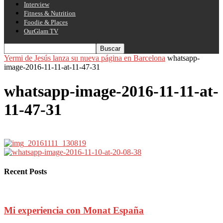
Interview
Fitness & Nutrition
Foodie & Places
OurGlam TV
Yermi de Jesús lanza su nueva página en Barcelona
whatsapp-
image-2016-11-11-at-11-47-31
whatsapp-image-2016-11-11-at-
11-47-31
Recent Posts
Mi experiencia con Monat España