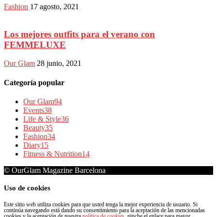
Fashion
17 agosto, 2021
Los mejores outfits para el verano con
FEMMELUXE
Our Glam
28 junio, 2021
Categoría popular
Our Glam
94
Events
38
Life & Style
36
Beauty
35
Fashion
34
Diary
15
Fitness & Nutrition
14
© OurGlam Magazine Barcelona
Uso de cookies
Este sitio web utiliza cookies para que usted tenga la mejor experiencia de usuario. Si
continúa navegando está dando su consentimiento para la aceptación de las mencionadas
cookies y la aceptación de nuestra
política de cookies
, pinche el enlace para mayor