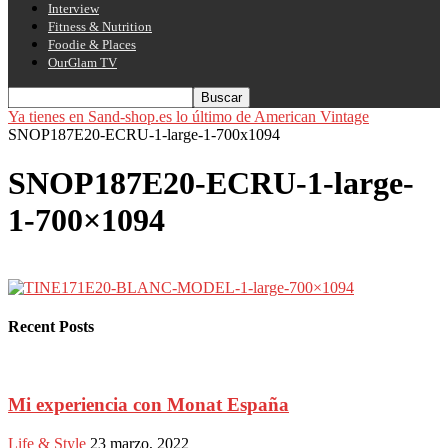
Interview
Fitness & Nutrition
Foodie & Places
OurGlam TV
Ya tienes en Sand-shop.es lo último de American Vintage
SNOP187E20-ECRU-1-large-1-700x1094
SNOP187E20-ECRU-1-large-
1-700×1094
Recent Posts
Mi experiencia con Monat España
Life & Style
23 marzo, 2022