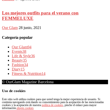
Los mejores outfits para el verano con
FEMMELUXE
Our Glam
28 junio, 2021
Categoría popular
Our Glam
94
Events
38
Life & Style
36
Beauty
35
Fashion
34
Diary
15
Fitness & Nutrition
14
© OurGlam Magazine Barcelona
Uso de cookies
Este sitio web utiliza cookies para que usted tenga la mejor experiencia de usuario. Si
continúa navegando está dando su consentimiento para la aceptación de las mencionadas
cookies y la aceptación de nuestra
política de cookies
, pinche el enlace para mayor
información.
plugin cookies