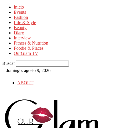
Inicio
Events
Fashion
Life & Style
Beauty
Diary
Interview
Fitness & Nutrition
Foodie & Places
OurGlam TV
Buscar
domingo, agosto 9, 2026
ABOUT