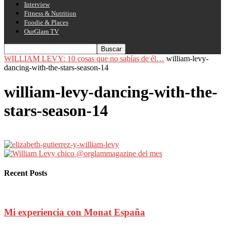
Interview
Fitness & Nutrition
Foodie & Places
OurGlam TV
WILLIAM LEVY: 10 cosas que no sabías de él…
william-levy-
dancing-with-the-stars-season-14
william-levy-dancing-with-the-
stars-season-14
Recent Posts
Mi experiencia con Monat España