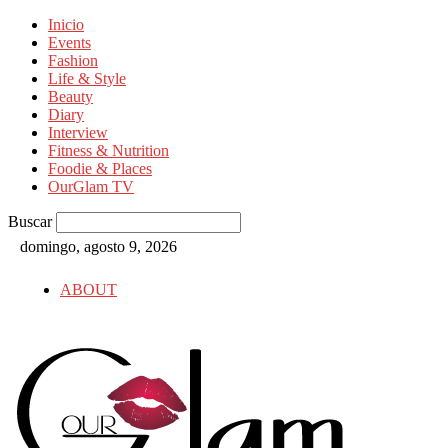
Inicio
Events
Fashion
Life & Style
Beauty
Diary
Interview
Fitness & Nutrition
Foodie & Places
OurGlam TV
Buscar
domingo, agosto 9, 2026
ABOUT