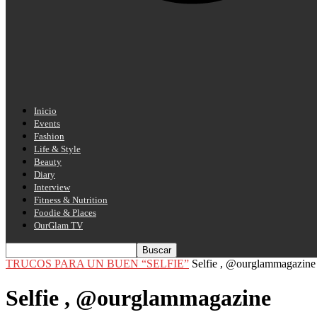
Inicio
Events
Fashion
Life & Style
Beauty
Diary
Interview
Fitness & Nutrition
Foodie & Places
OurGlam TV
TRUCOS PARA UN BUEN “SELFIE”
Selfie , @ourglammagazine
Selfie , @ourglammagazine