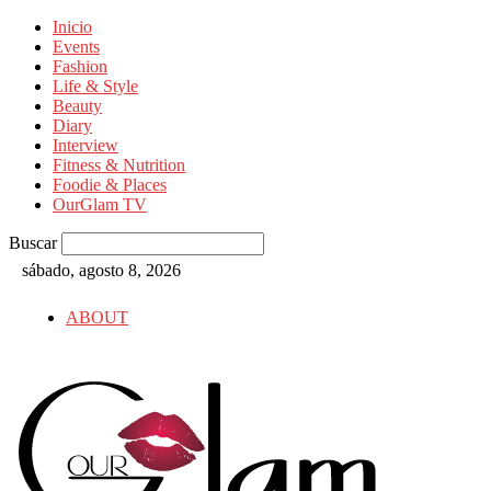
Inicio
Events
Fashion
Life & Style
Beauty
Diary
Interview
Fitness & Nutrition
Foodie & Places
OurGlam TV
Buscar
sábado, agosto 8, 2026
ABOUT