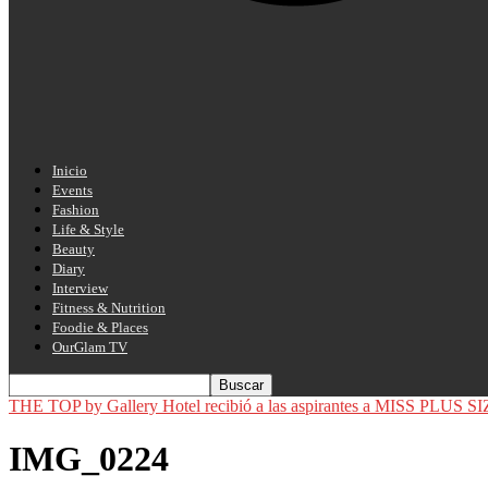
Inicio
Events
Fashion
Life & Style
Beauty
Diary
Interview
Fitness & Nutrition
Foodie & Places
OurGlam TV
THE TOP by Gallery Hotel recibió a las aspirantes a MISS PLUS S
IMG_0224