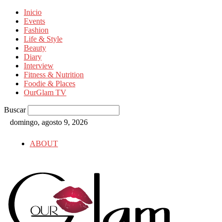
Inicio
Events
Fashion
Life & Style
Beauty
Diary
Interview
Fitness & Nutrition
Foodie & Places
OurGlam TV
Buscar
domingo, agosto 9, 2026
ABOUT