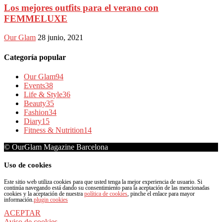
Los mejores outfits para el verano con
FEMMELUXE
Our Glam
28 junio, 2021
Categoría popular
Our Glam
94
Events
38
Life & Style
36
Beauty
35
Fashion
34
Diary
15
Fitness & Nutrition
14
© OurGlam Magazine Barcelona
Uso de cookies
Este sitio web utiliza cookies para que usted tenga la mejor experiencia de usuario. Si
continúa navegando está dando su consentimiento para la aceptación de las mencionadas
cookies y la aceptación de nuestra
política de cookies
, pinche el enlace para mayor
información.
plugin cookies
ACEPTAR
Aviso de cookies