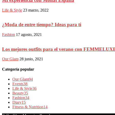
Mi experiencia con Monat España
Life & Style
23 marzo, 2022
¿Moda de entre tiempo? Ideas para ti
Fashion
17 agosto, 2021
Los mejores outfits para el verano con FEMMELUX
Our Glam
28 junio, 2021
Categoría popular
Our Glam
94
Events
38
Life & Style
36
Beauty
35
Fashion
34
Diary
15
Fitness & Nutrition
14