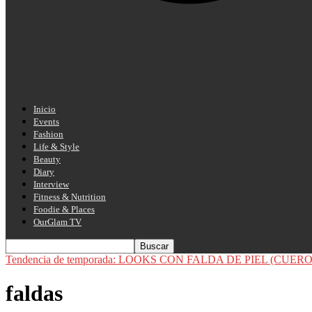
Inicio
Events
Fashion
Life & Style
Beauty
Diary
Interview
Fitness & Nutrition
Foodie & Places
OurGlam TV
Tendencia de temporada: LOOKS CON FALDA DE PIEL (CUERO
faldas