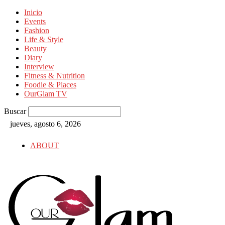
Inicio
Events
Fashion
Life & Style
Beauty
Diary
Interview
Fitness & Nutrition
Foodie & Places
OurGlam TV
Buscar
jueves, agosto 6, 2026
ABOUT