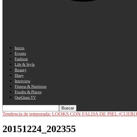
Inicio
Events
Fashion
Life & Style
Beauty
Diary
Interview
Fitness & Nutrition
Foodie & Places
OurGlam TV
Tendencia de temporada: LOOKS CON FALDA DE PIEL (CUERO
20151224_202355