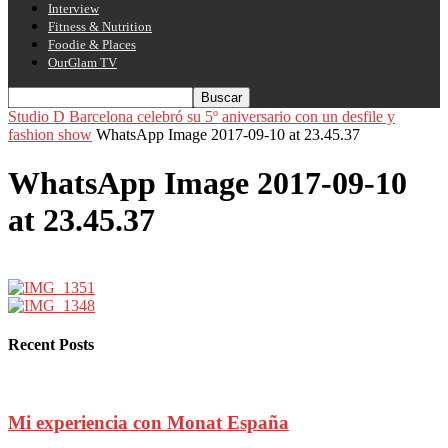
Interview
Fitness & Nutrition
Foodie & Places
OurGlam TV
Studio D Barcelona celebró su 5º aniversario con un desfile y
fashion show
WhatsApp Image 2017-09-10 at 23.45.37
WhatsApp Image 2017-09-10
at 23.45.37
Recent Posts
Mi experiencia con Monat España