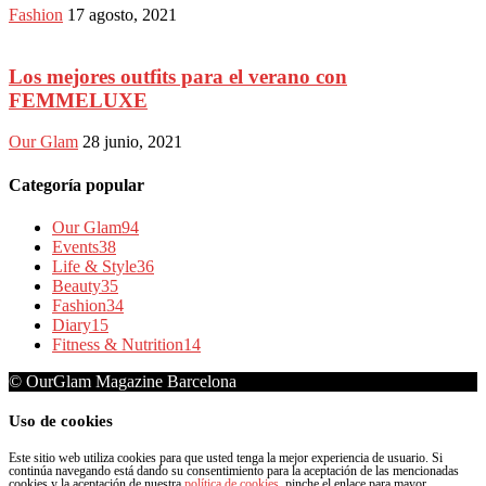
Fashion
17 agosto, 2021
Los mejores outfits para el verano con
FEMMELUXE
Our Glam
28 junio, 2021
Categoría popular
Our Glam
94
Events
38
Life & Style
36
Beauty
35
Fashion
34
Diary
15
Fitness & Nutrition
14
© OurGlam Magazine Barcelona
Uso de cookies
Este sitio web utiliza cookies para que usted tenga la mejor experiencia de usuario. Si
continúa navegando está dando su consentimiento para la aceptación de las mencionadas
cookies y la aceptación de nuestra
política de cookies
, pinche el enlace para mayor