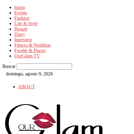
Inicio
Events
Fashion
Life & Style
Beauty
Diary
Interview
Fitness & Nutrition
Foodie & Places
OurGlam TV
Buscar
domingo, agosto 9, 2026
ABOUT