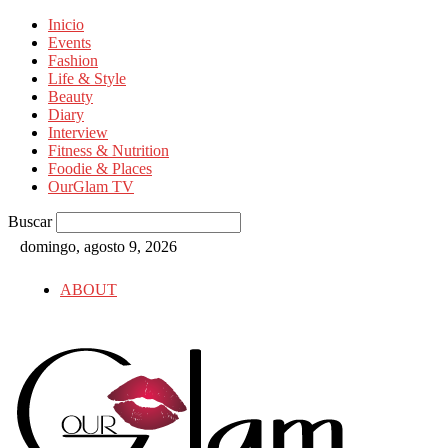
Inicio
Events
Fashion
Life & Style
Beauty
Diary
Interview
Fitness & Nutrition
Foodie & Places
OurGlam TV
Buscar
domingo, agosto 9, 2026
ABOUT