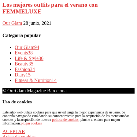
Los mejores outfits para el verano con
FEMMELUXE
Our Glam
28 junio, 2021
Categoría popular
Our Glam
94
Events
38
Life & Style
36
Beauty
35
Fashion
34
Diary
15
Fitness & Nutrition
14
© OurGlam Magazine Barcelona
Uso de cookies
Este sitio web utiliza cookies para que usted tenga la mejor experiencia de usuario. Si
continúa navegando está dando su consentimiento para la aceptación de las mencionadas
cookies y la aceptación de nuestra
política de cookies
, pinche el enlace para mayor
información.
plugin cookies
ACEPTAR
Aviso de cookies