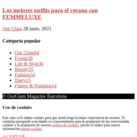
Los mejores outfits para el verano con
FEMMELUXE
Our Glam
28 junio, 2021
Categoría popular
Our Glam
94
Events
38
Life & Style
36
Beauty
35
Fashion
34
Diary
15
Fitness & Nutrition
14
© OurGlam Magazine Barcelona
Uso de cookies
Este sitio web utiliza cookies para que usted tenga la mejor experiencia de usuario. Si
continúa navegando está dando su consentimiento para la aceptación de las mencionadas
cookies y la aceptación de nuestra
política de cookies
, pinche el enlace para mayor
información.
plugin cookies
ACEPTAR