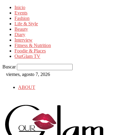
Inicio
Events
Fashion
Life & Style
Beauty
Diary
Interview
Fitness & Nutrition
Foodie & Places
OurGlam TV
Buscar
viernes, agosto 7, 2026
ABOUT