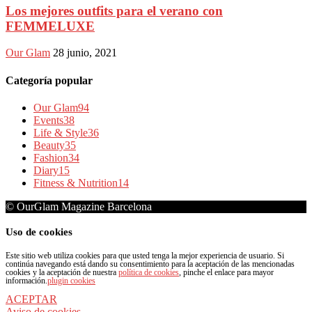
Los mejores outfits para el verano con
FEMMELUXE
Our Glam
28 junio, 2021
Categoría popular
Our Glam
94
Events
38
Life & Style
36
Beauty
35
Fashion
34
Diary
15
Fitness & Nutrition
14
© OurGlam Magazine Barcelona
Uso de cookies
Este sitio web utiliza cookies para que usted tenga la mejor experiencia de usuario. Si
continúa navegando está dando su consentimiento para la aceptación de las mencionadas
cookies y la aceptación de nuestra
política de cookies
, pinche el enlace para mayor
información.
plugin cookies
ACEPTAR
Aviso de cookies