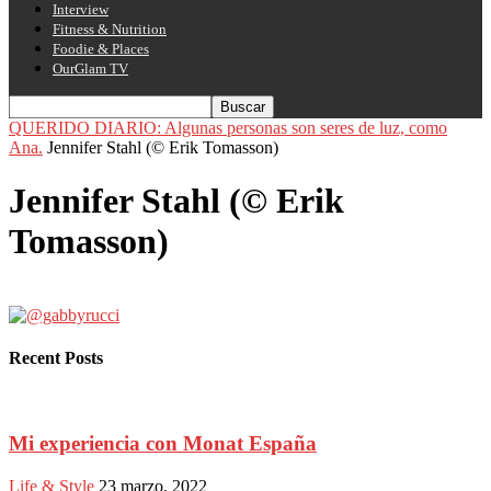
Interview
Fitness & Nutrition
Foodie & Places
OurGlam TV
QUERIDO DIARIO: Algunas personas son seres de luz, como
Ana.
Jennifer Stahl (© Erik Tomasson)
Jennifer Stahl (© Erik
Tomasson)
Recent Posts
Mi experiencia con Monat España
Life & Style
23 marzo, 2022