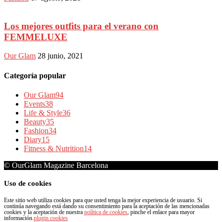
Los mejores outfits para el verano con
FEMMELUXE
Our Glam
28 junio, 2021
Categoría popular
Our Glam
94
Events
38
Life & Style
36
Beauty
35
Fashion
34
Diary
15
Fitness & Nutrition
14
© OurGlam Magazine Barcelona
Uso de cookies
Este sitio web utiliza cookies para que usted tenga la mejor experiencia de usuario. Si
continúa navegando está dando su consentimiento para la aceptación de las mencionadas
cookies y la aceptación de nuestra
política de cookies
, pinche el enlace para mayor
información.
plugin cookies