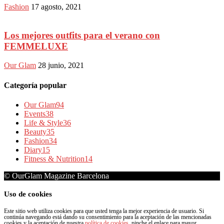
Fashion
17 agosto, 2021
Los mejores outfits para el verano con
FEMMELUXE
Our Glam
28 junio, 2021
Categoría popular
Our Glam
94
Events
38
Life & Style
36
Beauty
35
Fashion
34
Diary
15
Fitness & Nutrition
14
© OurGlam Magazine Barcelona
Uso de cookies
Este sitio web utiliza cookies para que usted tenga la mejor experiencia de usuario. Si
continúa navegando está dando su consentimiento para la aceptación de las mencionadas
cookies y la aceptación de nuestra
política de cookies
, pinche el enlace para mayor