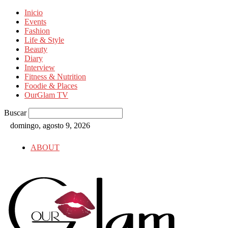
Inicio
Events
Fashion
Life & Style
Beauty
Diary
Interview
Fitness & Nutrition
Foodie & Places
OurGlam TV
Buscar
domingo, agosto 9, 2026
ABOUT