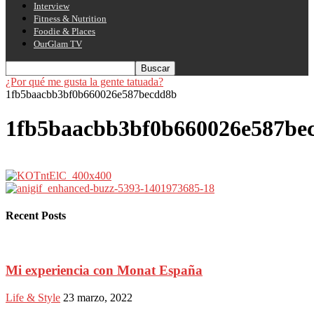
Interview
Fitness & Nutrition
Foodie & Places
OurGlam TV
¿Por qué me gusta la gente tatuada?
1fb5baacbb3bf0b660026e587becdd8b
1fb5baacbb3bf0b660026e587be
Recent Posts
Mi experiencia con Monat España
Life & Style
23 marzo, 2022