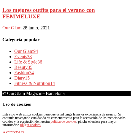
Los mejores outfits para el verano con
FEMMELUXE
Our Glam
28 junio, 2021
Categoría popular
Our Glam
94
Events
38
Life & Style
36
Beauty
35
Fashion
34
Diary
15
Fitness & Nutrition
14
© OurGlam Magazine Barcelona
Uso de cookies
Este sitio web utiliza cookies para que usted tenga la mejor experiencia de usuario. Si
continúa navegando está dando su consentimiento para la aceptación de las mencionadas
cookies y la aceptación de nuestra
política de cookies
, pinche el enlace para mayor
información.
plugin cookies
ACEPTAR