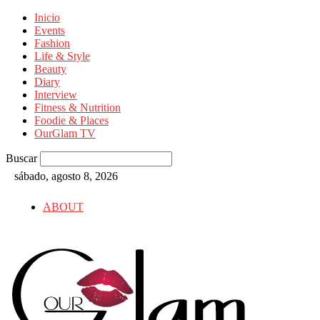
Inicio
Events
Fashion
Life & Style
Beauty
Diary
Interview
Fitness & Nutrition
Foodie & Places
OurGlam TV
Buscar
sábado, agosto 8, 2026
ABOUT