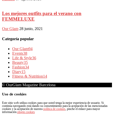
Los mejores outfits para el verano con
FEMMELUXE
Our Glam
28 junio, 2021
Categoría popular
Our Glam
94
Events
38
Life & Style
36
Beauty
35
Fashion
34
Diary
15
Fitness & Nutrition
14
© OurGlam Magazine Barcelona
Uso de cookies
Este sitio web utiliza cookies para que usted tenga la mejor experiencia de usuario. Si
continúa navegando está dando su consentimiento para la aceptación de las mencionadas
cookies y la aceptación de nuestra
política de cookies
, pinche el enlace para mayor
información.
plugin cookies