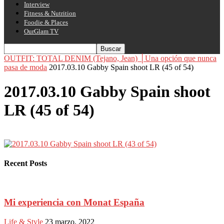
Interview
Fitness & Nutrition
Foodie & Places
OurGlam TV
OUTFIT: TOTAL DENIM (Tejano, Jean) │Una opción que nunca
pasa de moda
2017.03.10 Gabby Spain shoot LR (45 of 54)
2017.03.10 Gabby Spain shoot
LR (45 of 54)
Recent Posts
Mi experiencia con Monat España
Life & Style
23 marzo, 2022