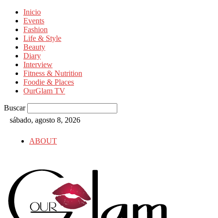
Inicio
Events
Fashion
Life & Style
Beauty
Diary
Interview
Fitness & Nutrition
Foodie & Places
OurGlam TV
Buscar
sábado, agosto 8, 2026
ABOUT