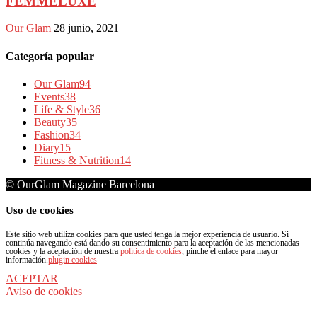
FEMMELUXE
Our Glam
28 junio, 2021
Categoría popular
Our Glam
94
Events
38
Life & Style
36
Beauty
35
Fashion
34
Diary
15
Fitness & Nutrition
14
© OurGlam Magazine Barcelona
Uso de cookies
Este sitio web utiliza cookies para que usted tenga la mejor experiencia de usuario. Si
continúa navegando está dando su consentimiento para la aceptación de las mencionadas
cookies y la aceptación de nuestra
política de cookies
, pinche el enlace para mayor
información.
plugin cookies
ACEPTAR
Aviso de cookies