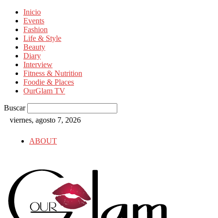
Inicio
Events
Fashion
Life & Style
Beauty
Diary
Interview
Fitness & Nutrition
Foodie & Places
OurGlam TV
Buscar
viernes, agosto 7, 2026
ABOUT