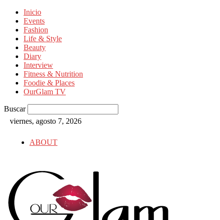
Inicio
Events
Fashion
Life & Style
Beauty
Diary
Interview
Fitness & Nutrition
Foodie & Places
OurGlam TV
Buscar
viernes, agosto 7, 2026
ABOUT