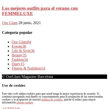
Los mejores outfits para el verano con
FEMMELUXE
Our Glam
28 junio, 2021
Categoría popular
Our Glam
94
Events
38
Life & Style
36
Beauty
35
Fashion
34
Diary
15
Fitness & Nutrition
14
© OurGlam Magazine Barcelona
Uso de cookies
Este sitio web utiliza cookies para que usted tenga la mejor experiencia de usuario. Si
continúa navegando está dando su consentimiento para la aceptación de las mencionadas
cookies y la aceptación de nuestra
política de cookies
, pinche el enlace para mayor
información.
plugin cookies
ACEPTAR