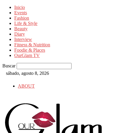
Inicio
Events
Fashion
Life & Style
Beauty
Diary
Interview
Fitness & Nutrition
Foodie & Places
OurGlam TV
Buscar
sábado, agosto 8, 2026
ABOUT