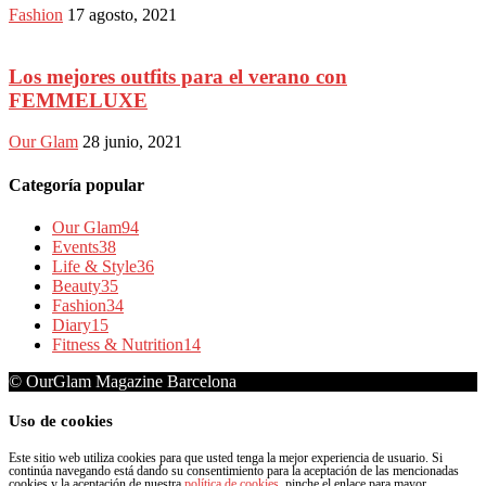
Fashion
17 agosto, 2021
Los mejores outfits para el verano con
FEMMELUXE
Our Glam
28 junio, 2021
Categoría popular
Our Glam
94
Events
38
Life & Style
36
Beauty
35
Fashion
34
Diary
15
Fitness & Nutrition
14
© OurGlam Magazine Barcelona
Uso de cookies
Este sitio web utiliza cookies para que usted tenga la mejor experiencia de usuario. Si
continúa navegando está dando su consentimiento para la aceptación de las mencionadas
cookies y la aceptación de nuestra
política de cookies
, pinche el enlace para mayor