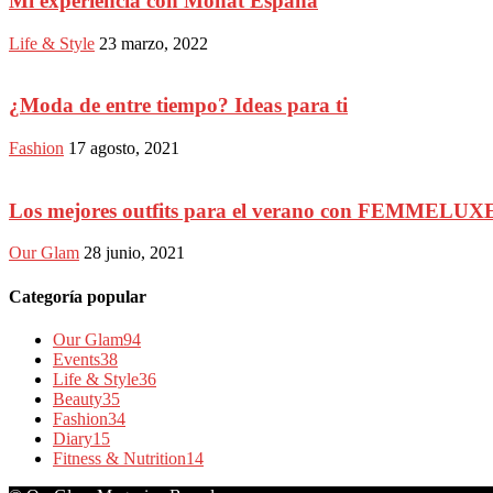
Mi experiencia con Monat España
Life & Style
23 marzo, 2022
¿Moda de entre tiempo? Ideas para ti
Fashion
17 agosto, 2021
Los mejores outfits para el verano con FEMMELUX
Our Glam
28 junio, 2021
Categoría popular
Our Glam
94
Events
38
Life & Style
36
Beauty
35
Fashion
34
Diary
15
Fitness & Nutrition
14