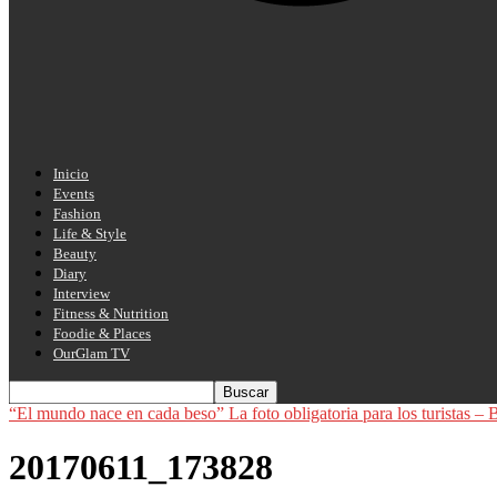
Inicio
Events
Fashion
Life & Style
Beauty
Diary
Interview
Fitness & Nutrition
Foodie & Places
OurGlam TV
“El mundo nace en cada beso” La foto obligatoria para los turi
20170611_173828