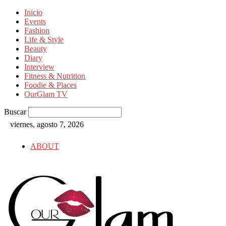
Inicio
Events
Fashion
Life & Style
Beauty
Diary
Interview
Fitness & Nutrition
Foodie & Places
OurGlam TV
Buscar
viernes, agosto 7, 2026
ABOUT