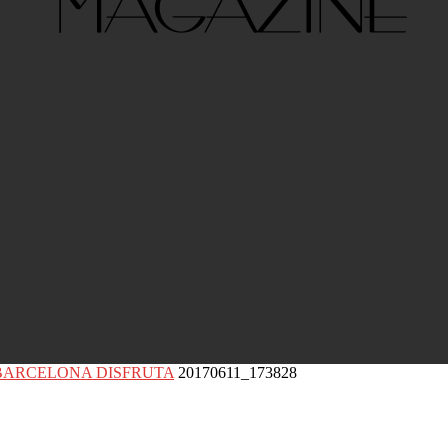
stas – BARCELONA DISFRUTA
20170611_173828