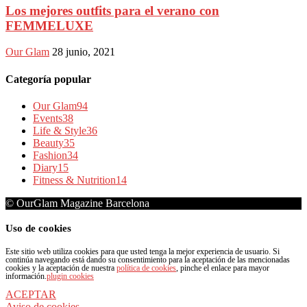
Los mejores outfits para el verano con
FEMMELUXE
Our Glam
28 junio, 2021
Categoría popular
Our Glam
94
Events
38
Life & Style
36
Beauty
35
Fashion
34
Diary
15
Fitness & Nutrition
14
© OurGlam Magazine Barcelona
Uso de cookies
Este sitio web utiliza cookies para que usted tenga la mejor experiencia de usuario. Si
continúa navegando está dando su consentimiento para la aceptación de las mencionadas
cookies y la aceptación de nuestra
política de cookies
, pinche el enlace para mayor
información.
plugin cookies
ACEPTAR
Aviso de cookies