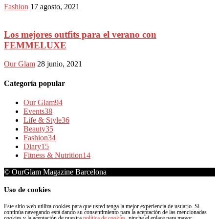
Fashion
17 agosto, 2021
Los mejores outfits para el verano con
FEMMELUXE
Our Glam
28 junio, 2021
Categoría popular
Our Glam
94
Events
38
Life & Style
36
Beauty
35
Fashion
34
Diary
15
Fitness & Nutrition
14
© OurGlam Magazine Barcelona
Uso de cookies
Este sitio web utiliza cookies para que usted tenga la mejor experiencia de usuario. Si
continúa navegando está dando su consentimiento para la aceptación de las mencionadas
cookies y la aceptación de nuestra
política de cookies
, pinche el enlace para mayor