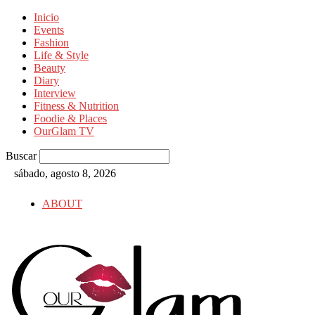
Inicio
Events
Fashion
Life & Style
Beauty
Diary
Interview
Fitness & Nutrition
Foodie & Places
OurGlam TV
Buscar
sábado, agosto 8, 2026
ABOUT